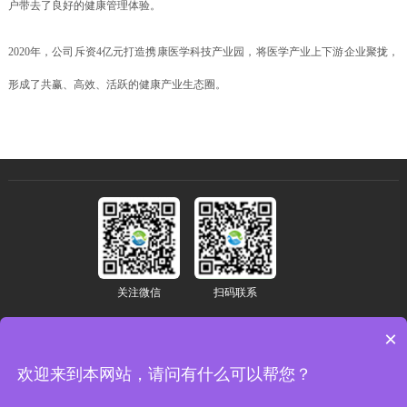
户带去了良好的健康管理体验。
2020年，公司斥资4亿元打造携康医学科技产业园，将医学产业上下游企业聚拢，
形成了共赢、高效、活跃的健康产业生态圈。
关注微信
扫码联系
×
15017902617
marketing@xiekang.net
欢迎来到本网站，请问有什么可以帮您？
深圳市宝安区新安街道兴东社区中粮创芯研发中心2栋3层302、303房