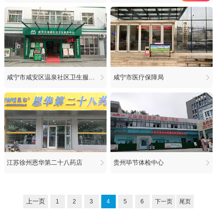
咸宁市咸安区温泉社区卫生服务中心
咸宁市医疗保障局
江苏徐州恩华第二十八药店
贵州毕节体检中心
上一页
1
2
3
4
5
6
下一页
尾页