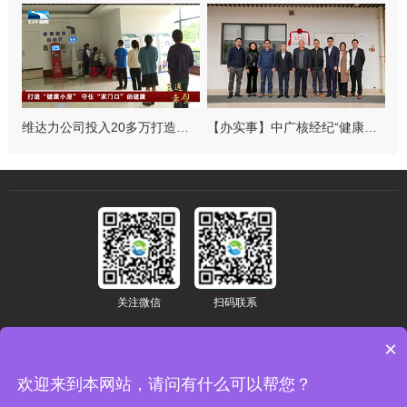
维达力公司投入20多万打造健康小屋关爱员工
【办实事】中广核经纪“健康工地”示范项目落地陆丰核电
关注微信
扫码联系
×
15017902617
marketing@xiekang.net
欢迎来到本网站，请问有什么可以帮您？
深圳市宝安区新安街道兴东社区中粮创芯研发中心2栋3层302、303房